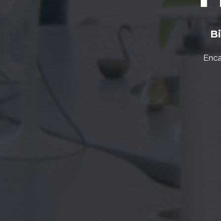
Bi
Enca