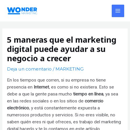
Ir
al
MAI
contenido
MEN
5 maneras que el marketing
digital puede ayudar a su
negocio a crecer
Deja un comentario
/
MARKETING
En los tiempos que corren, si su empresa no tiene
presencia en
Internet
, es como si no existiera. Esto se
debe a que la gente pasa mucho
tiempo en línea
, ya sea
en las redes sociales o en los sitios de
comercio
electrónico
, y está constantemente expuesta a
numerosos productos y servicios. Si no eres visible, no
saben quién eres ni qué ofreces, es trabajo del marketing
digital hacerlo y te lo contamos en este artículo.