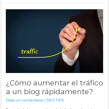
son
los
servicios
de
agencia
de
marketing
digital?
￼
¿Cómo aumentar el tráfico
a un blog rápidamente?
Deja un comentario
/
SEO TIPS