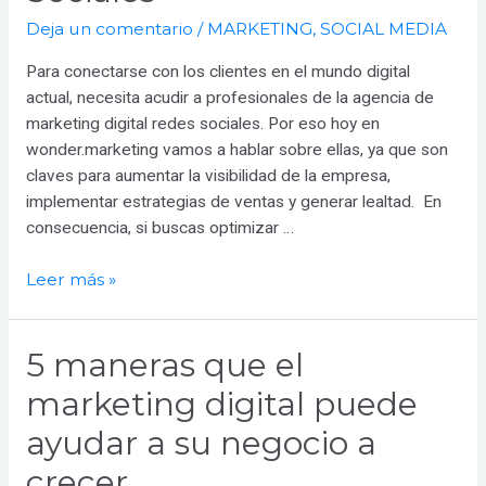
aliada
Deja un comentario
/
MARKETING
,
SOCIAL MEDIA
para
despegar
Para conectarse con los clientes en el mundo digital
actual, necesita acudir a profesionales de la agencia de
marketing digital redes sociales. Por eso hoy en
wonder.marketing vamos a hablar sobre ellas, ya que son
claves para aumentar la visibilidad de la empresa,
implementar estrategias de ventas y generar lealtad. En
consecuencia, si buscas optimizar …
Agencia
Leer más »
de
Marketing
5 maneras que el
digital
para
marketing digital puede
tus
ayudar a su negocio a
Redes
Sociales
crecer