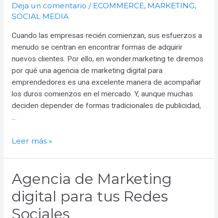
￼
Deja un comentario
/
ECOMMERCE
,
MARKETING
,
SOCIAL MEDIA
Cuando las empresas recién comienzan, sus esfuerzos a
menudo se centran en encontrar formas de adquirir
nuevos clientes. Por ello, en wonder.marketing te diremos
por qué una agencia de marketing digital para
emprendedores es una excelente manera de acompañar
los duros comienzos en el mercado. Y, aunque muchas
deciden depender de formas tradicionales de publicidad,
…
Agencia
Leer más »
de
Marketing
Agencia de Marketing
digital
para
digital para tus Redes
emprendedores:
Sociales
Una