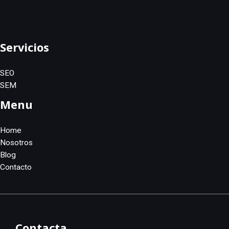
su
negocio
a
crecer
Servicios
SEO
SEM
Menu
Home
Nosotros
Blog
Contacto
Contacta