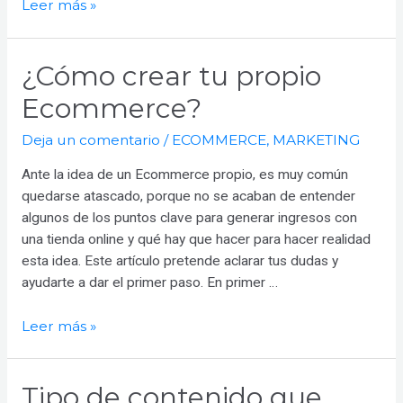
Social
Leer más »
Media
no
¿Cómo crear tu propio
es
lo
Ecommerce?
mismo
que
Deja un comentario
/
ECOMMERCE
,
MARKETING
Redes
Ante la idea de un Ecommerce propio, es muy común
Sociales
quedarse atascado, porque no se acaban de entender
algunos de los puntos clave para generar ingresos con
una tienda online y qué hay que hacer para hacer realidad
esta idea. Este artículo pretende aclarar tus dudas y
ayudarte a dar el primer paso. En primer …
¿Cómo
Leer más »
crear
tu
Tipo de contenido que
propio