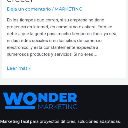
Deja un comentario
/
MARKETING
En los tiempos que corren, si su empresa no tiene
presencia en Internet, es como si no existiera. Esto se
debe a que la gente pasa mucho tiempo en línea, ya sea
en las redes sociales o en los sitios de comercio
electrónico, y está constantemente expuesta a
numerosos productos y servicios. Si no eres …
5
Leer más »
maneras
que
el
marketing
digital
puede
ayudar
Marketing fácil para proyectos difíciles, soluciones adaptadas.
a