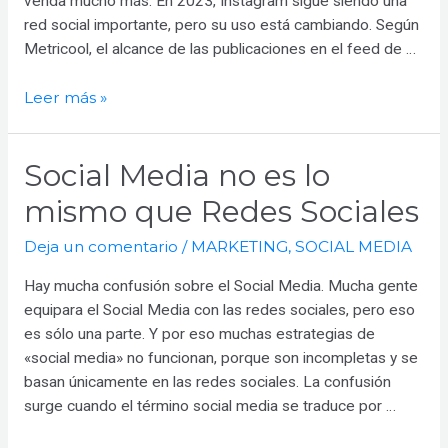
venda mucho más. En 2023, Instagram sigue siendo una
red social importante, pero su uso está cambiando. Según
Metricool, el alcance de las publicaciones en el feed de …
3
Leer más »
tendencias
de
Social Media no es lo
Instagram
para
mismo que Redes Sociales
2023:
¡Conócelas!
Deja un comentario
/
MARKETING
,
SOCIAL MEDIA
Hay mucha confusión sobre el Social Media. Mucha gente
equipara el Social Media con las redes sociales, pero eso
es sólo una parte. Y por eso muchas estrategias de
«social media» no funcionan, porque son incompletas y se
basan únicamente en las redes sociales. La confusión
surge cuando el término social media se traduce por …