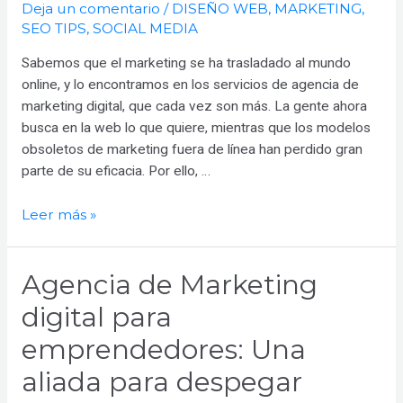
Deja un comentario
/
DISEÑO WEB
,
MARKETING
,
SEO TIPS
,
SOCIAL MEDIA
Sabemos que el marketing se ha trasladado al mundo
online, y lo encontramos en los servicios de agencia de
marketing digital, que cada vez son más. La gente ahora
busca en la web lo que quiere, mientras que los modelos
obsoletos de marketing fuera de línea han perdido gran
parte de su eficacia. Por ello, …
¿Cuáles
Leer más »
son
los
Agencia de Marketing
servicios
de
digital para
agencia
emprendedores: Una
de
marketing
aliada para despegar
digital?